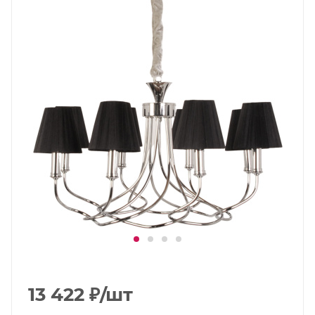
13 422
₽
/шт