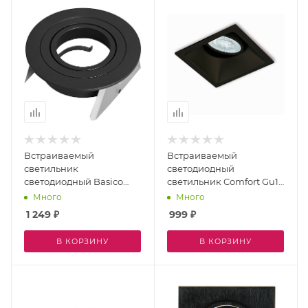
Встраиваемый
Встраиваемый
светильник
светодиодный
светодиодный Basico
светильник Comfort Gu10
Gu10 7743
C0165 IP20
Много
Много
1 249
₽
999
₽
В КОРЗИНУ
В КОРЗИНУ