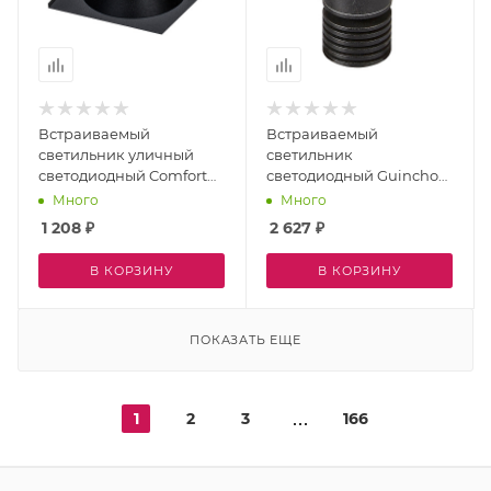
Встраиваемый
Встраиваемый
светильник уличный
светильник
светодиодный Comfort
светодиодный Guincho
Ip54 6813
6856
Много
Много
1 208
₽
2 627
₽
В КОРЗИНУ
В КОРЗИНУ
ПОКАЗАТЬ ЕЩЕ
1
2
3
166