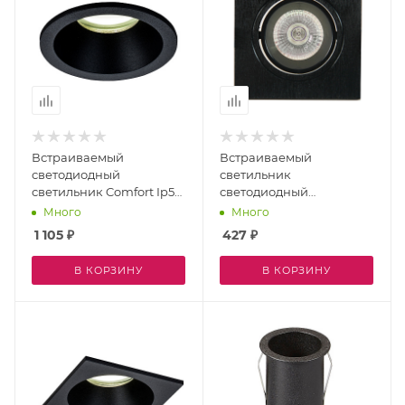
Встраиваемый
Встраиваемый
светодиодный
светильник
светильник Comfort Ip54
светодиодный
6811
Lambordjini 6838
Много
Много
1 105
₽
427
₽
В КОРЗИНУ
В КОРЗИНУ