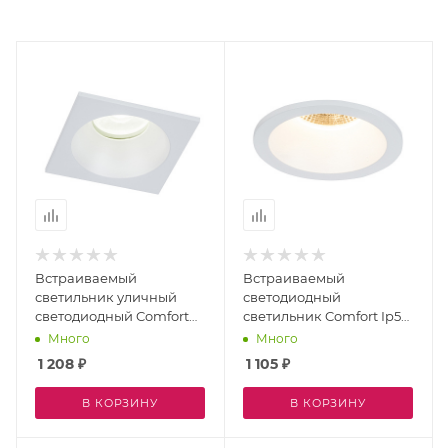
Встраиваемый
Встраиваемый
светильник уличный
светодиодный
светодиодный Comfort
светильник Comfort Ip54
Ip54 6812
6810
Много
Много
1 208
₽
1 105
₽
В КОРЗИНУ
В КОРЗИНУ