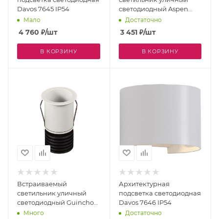
Davos 7645 IP54
светодиодный Aspen
7027 IP65
Мало
Достаточно
4 760
₽
/шт
3 451
₽
/шт
В КОРЗИНУ
В КОРЗИНУ
Встраиваемый
Архитектурная
светильник уличный
подсветка светодиодная
светодиодный Guincho
Davos 7646 IP54
7080 IP54
Много
Достаточно