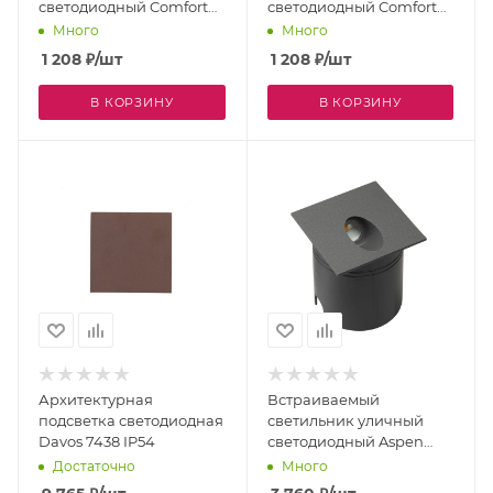
светодиодный Comfort
светодиодный Comfort
Ip54 6813
Ip54 6812
Много
Много
1 208
₽
/шт
1 208
₽
/шт
В КОРЗИНУ
В КОРЗИНУ
Архитектурная
Встраиваемый
подсветка светодиодная
светильник уличный
Davos 7438 IP54
светодиодный Aspen
7024 IP65
Достаточно
Много