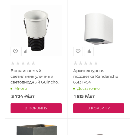
Встраиваемый
Архитектурная
светильник уличный
подсветка Kandanchu
светодиодный Guincho
6513 IP54
7082 IP54
Много
Достаточно
3 724
₽
/шт
1 815
₽
/шт
В КОРЗИНУ
В КОРЗИНУ