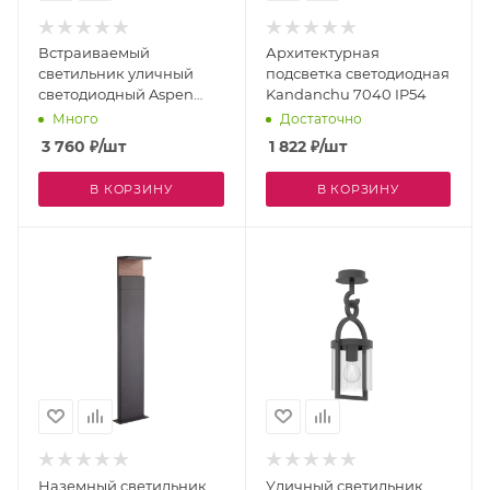
Встраиваемый
Архитектурная
светильник уличный
подсветка светодиодная
светодиодный Aspen
Kandanchu 7040 IP54
7026 IP65
Много
Достаточно
3 760
₽
/шт
1 822
₽
/шт
В КОРЗИНУ
В КОРЗИНУ
Наземный светильник
Уличный светильник