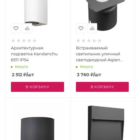
Архитектурная
Встраиваемый
подсветка Kandanchu
светильник уличный
6511 IP54
светодиодный Aspen
7030 IP65
Много
Много
2 512
₽
/шт
3 760
₽
/шт
В КОРЗИНУ
В КОРЗИНУ