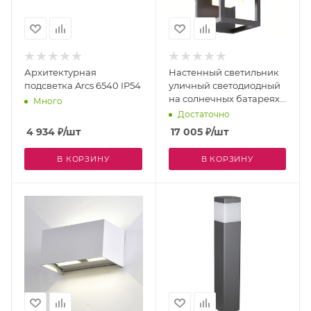
Архитектурная
Настенный светильник
подсветка Arcs 6540 IP54
уличный светодиодный
на солнечных батареях с
Много
датчиком движения
Достаточно
Meribel 7086 IP54
4 934
₽
/шт
17 005
₽
/шт
В КОРЗИНУ
В КОРЗИНУ