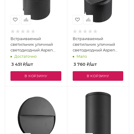
Встраиваемый
Встраиваемый
светильник уличный
светильник уличный
светодиодный Aspen
светодиодный Aspen
7021 IP65
7031 IP65
Достаточно
Мало
3 451
₽
/шт
3 760
₽
/шт
В КОРЗИНУ
В КОРЗИНУ