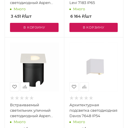
светодиодный Aspen
Levi 7183 IP65
7029 IP65
Много
Много
3 451
₽
/шт
6 164
₽
/шт
В КОРЗИНУ
В КОРЗИНУ
Встраиваемый
Архитектурная
светильник уличный
подсветка светодиодная
светодиодный Aspen
Davos 7648 IP54
7032 IP65
Много
Много