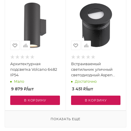
Архитектурная
Встраиваемый
подсветка Volcano 6482
светильник уличный
IP54
светодиодный Aspen
7028 IP65
Мало
Достаточно
9 879
₽
/шт
3 451
₽
/шт
В КОРЗИНУ
В КОРЗИНУ
ПОКАЗАТЬ ЕЩЕ