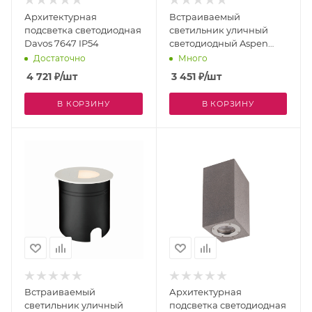
Архитектурная
Встраиваемый
подсветка светодиодная
светильник уличный
Davos 7647 IP54
светодиодный Aspen
7023 IP65
Достаточно
Много
4 721
₽
/шт
3 451
₽
/шт
В КОРЗИНУ
В КОРЗИНУ
Встраиваемый
Архитектурная
светильник уличный
подсветка светодиодная