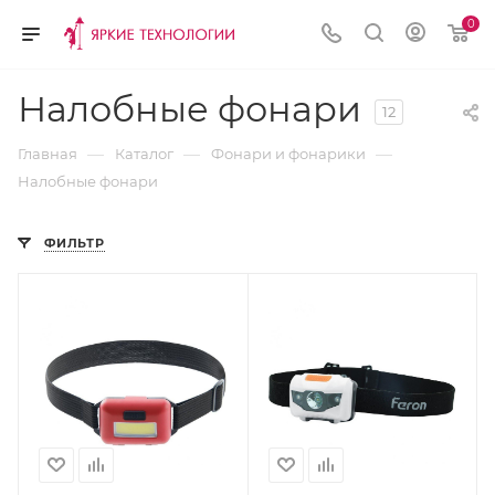
0
Налобные фонари
12
—
—
—
Главная
Каталог
Фонари и фонарики
Налобные фонари
ФИЛЬТР