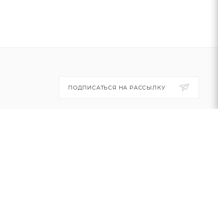
ПОДПИСАТЬСЯ НА РАССЫЛКУ
+7 (495) 445-03-32
info@btsvet.ru
Московская область, г. Химки,
ул. Московская, д. 12