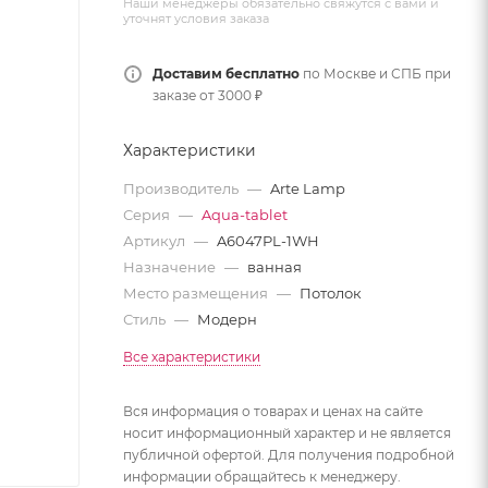
Наши менеджеры обязательно свяжутся с вами и
уточнят условия заказа
Доставим бесплатно
по Москве и СПБ при
заказе от 3000 ₽
Характеристики
Производитель
—
Arte Lamp
Серия
—
Aqua-tablet
Артикул
—
A6047PL-1WH
Назначение
—
ванная
Место размещения
—
Потолок
Стиль
—
Модерн
Все характеристики
Вся информация о товарах и ценах на сайте
носит информационный характер и не является
публичной офертой. Для получения подробной
информации обращайтесь к менеджеру.