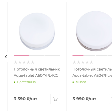
к
Потолочный светильник
Потолочный светиль
C
Aqua-tablet A6047PL-1CC
Aqua-tablet A6047PL-
Достаточно
Много
3 590
₽
/шт
5 990
₽
/шт