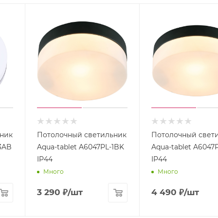
ник
Потолочный светильник
Потолочный свет
3AB
Aqua-tablet A6047PL-1BK
Aqua-tablet A6047
IP44
IP44
Много
Много
3 290
₽
/шт
4 490
₽
/шт