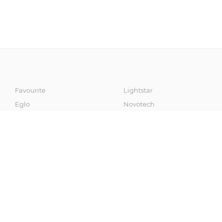
Favourite
Lightstar
Eglo
Novotech
Artelamp
Fumagalli
Odeon Light
Sonex
Maytoni
Omnilux
Mantra
Voltega
L'Arte Luce
Loft It