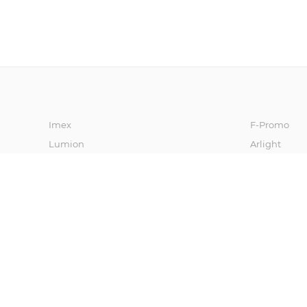
Imex
F-Promo
Lumion
Arlight
Oasis Light
Vele Luce
Freya
Stilfort
Kink Light
Moderli
Newport
MyFar
Escada