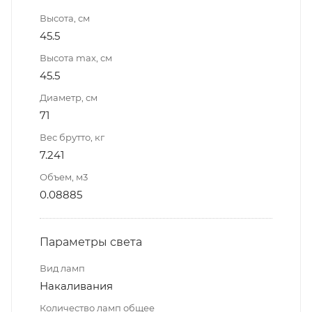
Высота, см
45.5
Высота max, см
45.5
Диаметр, см
71
Вес брутто, кг
7.241
Объем, м3
0.08885
Параметры света
Вид ламп
Накаливания
Количество ламп общее