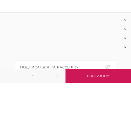
ПОДПИСАТЬСЯ НА РАССЫЛКУ
В КОРЗИНУ
+7 (495) 445-03-32
info@btsvet.ru
Московская область, г. Химки, ул.
Московская, д. 12