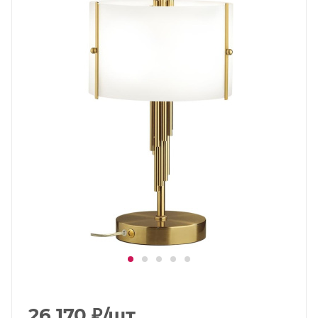
26 170
₽
/шт