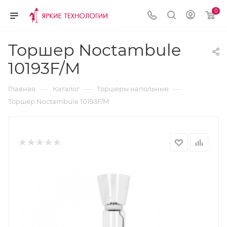
0
Торшер Noctambule
10193F/M
—
—
—
Главная
Каталог
Торшеры напольные
Торшер Noctambule 10193F/M