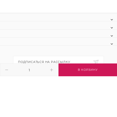
ПОДПИСАТЬСЯ НА РАССЫЛКУ
В КОРЗИНУ
+7 (495) 445-03-32
info@btsvet.ru
Московская область, г. Химки, ул.
Московская, д. 12