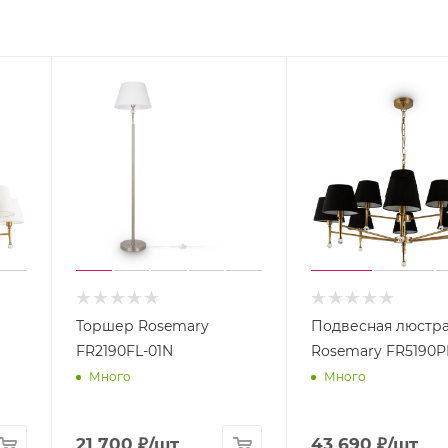
Торшер Rosemary
Подвесная люстр
FR2190FL-01N
Rosemary FR5190P
Много
Много
21 700
₽
/шт
43 690
₽
/шт