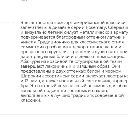
Элегантность и комфорт американской классики
запечатлены в дизайне серии Rosemary. Сдержа
и визуально легкий силуэт металлической армат
подчеркивается благородным оттенком латуни и
никеля. Традиционную для классического стиля
симметрию разбавляют декоративные капли из
прозрачного хрусталя. Преломляя лучи света, они
дарят радужные блики и освежают композицию.
Абажуры из красивой текстурированной ткани
завершают лаконичный и изящный образ. Они
представлены в двух оттенках: белом и черном.
Широкий ассортимент серии включает люстры на 
и 12 ламп, а также настольный светильник, торше
бра. Это готовый комплексный ансамбль для общ
зональной подсветки гостиных и спален,
выполненных в лучших традициях современной
классики.