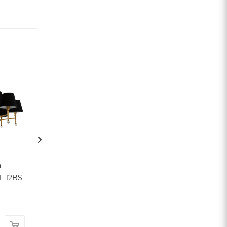
а
Подвесная люстра
Подвесная люс
L-12BS
Rosemary FR2190PL-05N
Rosemary FR519
05BS2
Много
Много
19 700
₽
/шт
19 450
₽
/шт