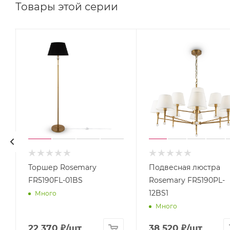
Товары этой серии
Торшер Rosemary
Подвесная люстра
FR5190FL-01BS
Rosemary FR5190PL-
12BS1
Много
Много
22 370
₽
/шт
38 520
₽
/шт