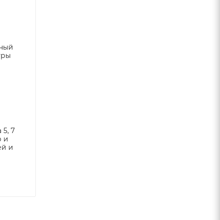
нный
уры
5, 7
р и
ей и