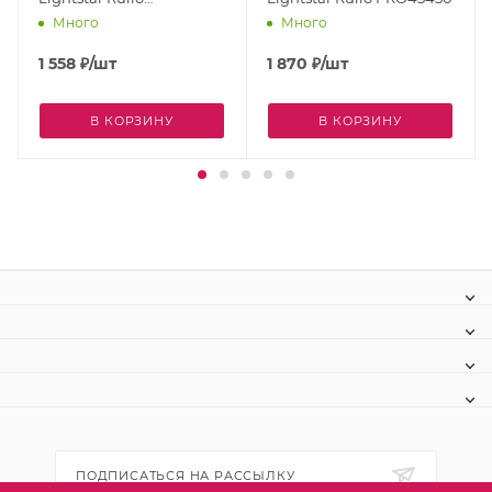
PRORP43430
Много
Много
1 558
₽
/шт
1 870
₽
/шт
В КОРЗИНУ
В КОРЗИНУ
ПОДПИСАТЬСЯ НА РАССЫЛКУ