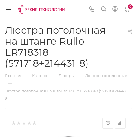
0
Люстра потолочная
на штанге Rullo
LR718318
(571718+214431-8)
—
—
—
Главная
Каталог
Люстры
Люстры потолочные
—
Люстра потолочная на штанге Rullo LR718318 (571718+214431-
8)