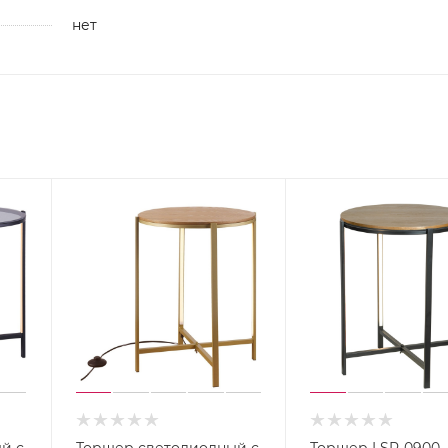
нет
й с
Торшер светодиодный с
Торшер LSP-0900