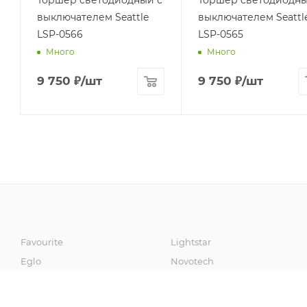
выключателем Seattle
выключателем Seattl
LSP-0566
LSP-0565
Много
Много
9 750
₽
/шт
9 750
₽
/шт
Favourite
Lightstar
Eglo
Novotech
Artelamp
Fumagalli
Odeon Light
Sonex