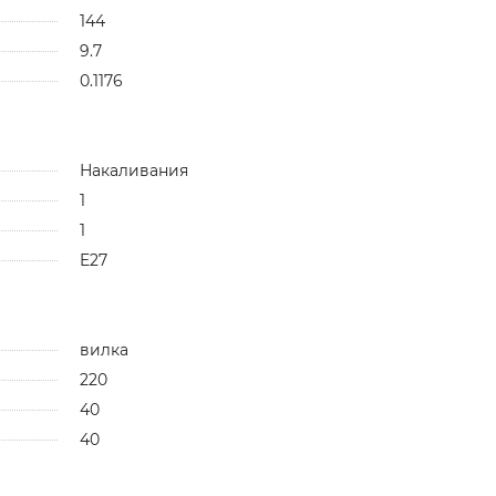
144
9.7
0.1176
Накаливания
1
1
E27
вилка
220
40
40