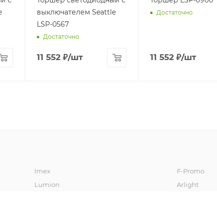
e
выключателем Seattle
Достаточно
LSP-0567
Достаточно
11 552
₽
/шт
11 552
₽
/шт
Imex
F-Promo
Lumion
Arlight
Oasis Light
Vele Luce
Freya
Stilfort