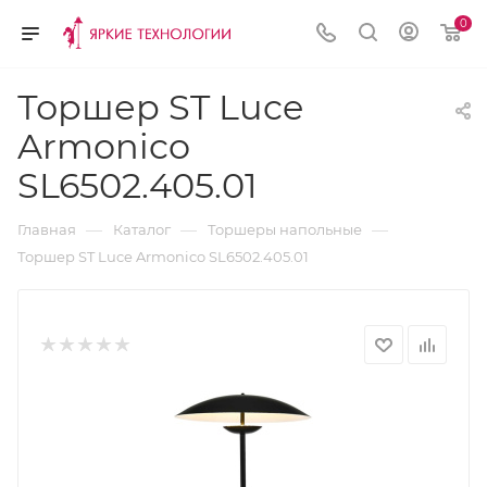
0
Торшер ST Luce
Armonico
SL6502.405.01
—
—
—
Главная
Каталог
Торшеры напольные
Торшер ST Luce Armonico SL6502.405.01