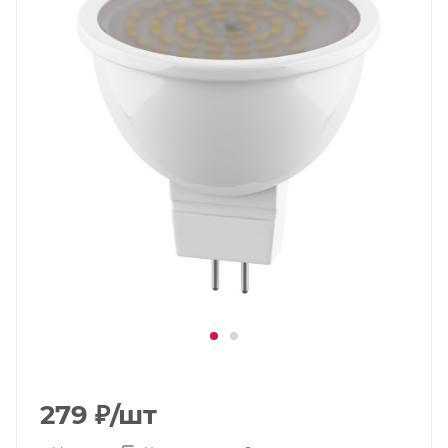
279
₽
/шт