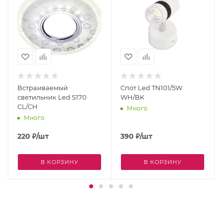
Встраиваемый
Спот Led TN101/5W
светильник Led S170
WH/BK
CL/CH
Много
Много
220
₽
/шт
390
₽
/шт
В КОРЗИНУ
В КОРЗИНУ