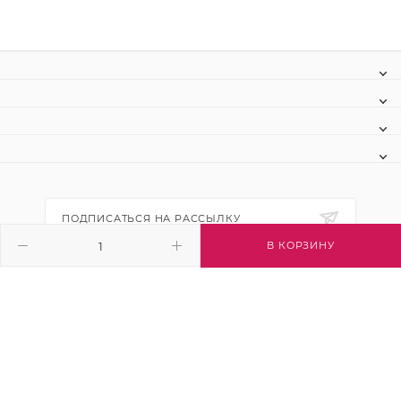
ПОДПИСАТЬСЯ НА РАССЫЛКУ
В КОРЗИНУ
+7 (495) 445-03-32
info@btsvet.ru
Московская область, г. Химки, ул.
Московская, д. 12