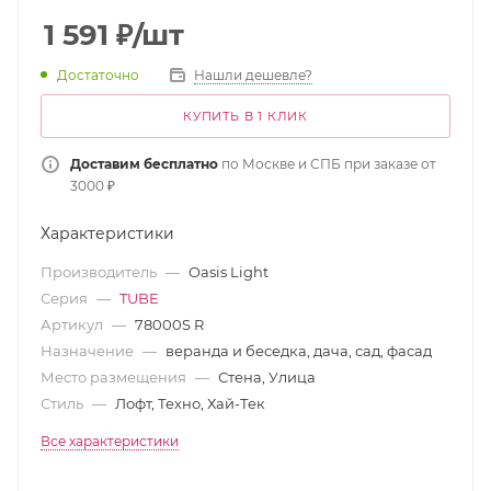
1 591
₽
/шт
Достаточно
Нашли дешевле?
КУПИТЬ В 1 КЛИК
Доставим бесплатно
по Москве и СПБ при заказе от
3000 ₽
Характеристики
Производитель
—
Oasis Light
Серия
—
TUBE
Артикул
—
78000S R
Назначение
—
веранда и беседка, дача, сад, фасад
Место размещения
—
Стена, Улица
Стиль
—
Лофт, Техно, Хай-Тек
Все характеристики