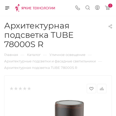
0
Архитектурная
подсветка TUBE
78000S R
—
—
—
Главная
Каталог
Уличное освещение
—
Архитектурные подсветки и фасадные светильники
Архитектурная подсветка TUBE 78000S R