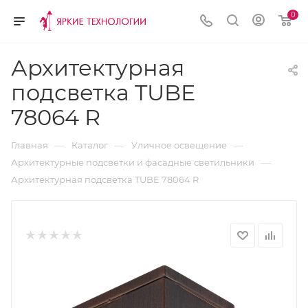
0
Архитектурная
подсветка TUBE
78064 R
—
—
—
Главная
Каталог
Уличное освещение
—
Архитектурные подсветки и фасадные светильники
Архитектурная подсветка TUBE 78064 R