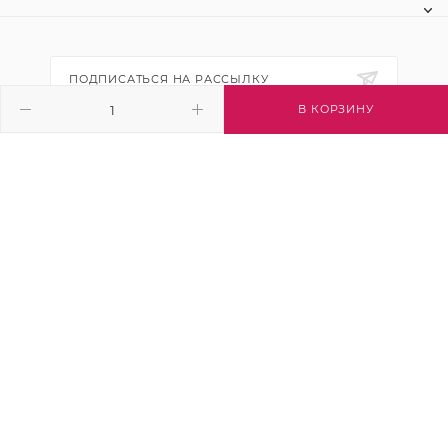
ПОДПИСАТЬСЯ НА РАССЫЛКУ
В КОРЗИНУ
+7 (495) 445-03-32
info@btsvet.ru
Московская область, г. Химки, ул.
Московская, д. 12
2026 © Btsvet - интернет-магазин