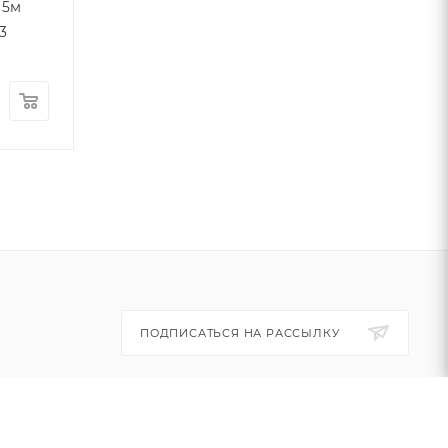
 5м
2835 7,2Вт/м 6000K 5м
20207 IP67
3
IP20 арт.20015
Достаточно
Много
1 820
₽
/шт
3 970
₽
/шт
ПОДПИСАТЬСЯ НА РАССЫЛКУ
+7 (495) 445-03-32
info@btsvet.ru