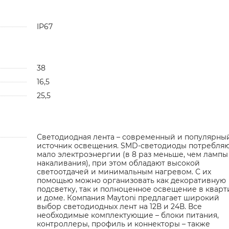
IP67
38
16,5
25,5
Светодиодная лента – современный и популярны
источник освещения. SMD-светодиоды потребля
мало электроэнергии (в 8 раз меньше, чем лампы
накаливания), при этом обладают высокой
светоотдачей и минимальным нагревом. С их
помощью можно организовать как декоративную
подсветку, так и полноценное освещение в кварт
и доме. Компания Maytoni предлагает широкий
выбор светодиодных лент на 12В и 24В. Все
необходимые комплектующие – блоки питания,
контроллеры, профиль и коннекторы – также