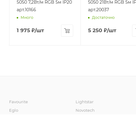
5050 7,2Вт/м RGB 5м IP20
5050 21Вт/м RGB 5м I
арт.10166
арт.20037
Много
Достаточно
1 975
₽
/шт
5 250
₽
/шт
Favourite
Lightstar
Eglo
Novotech
Artelamp
Fumagalli
Odeon Light
Sonex
Maytoni
Omnilux