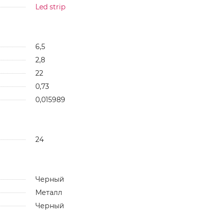
Led strip
6,5
2,8
22
0,73
0,015989
24
Черный
Металл
Черный