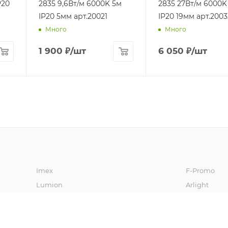
P20
2835 9,6Вт/м 6000K 5м
2835 27Вт/м 6000K
IP20 5мм арт.20021
IP20 19мм арт.2003
Много
Много
1 900
₽
/шт
6 050
₽
/шт
Imex
F-Promo
Lumion
Arlight
Oasis Light
Vele Luce
Freya
Stilfort
Kink Light
Moderli