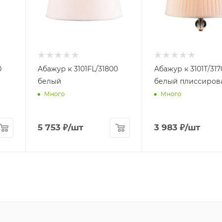
0
Абажур к 3101FL/31800
Абажур к 3101T/317
белый
белый плиссиров
Много
Много
5 753
₽
/шт
3 983
₽
/шт