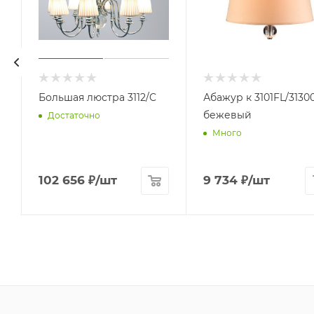
Большая люстра 3112/C
Абажур к 3101FL/3130
бежевый
Достаточно
Много
102 656
₽
/шт
9 734
₽
/шт