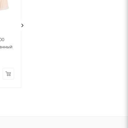
00
Абажур к 3101T/3100
Большая люстр
анный
бежевый
31010+12/C
плиссированный
Достаточно
Много
3 983
₽
/шт
336 287
₽
/шт