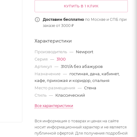
КУПИТЬ В 1 КЛИК
Доставим бесплатно
по Москве и СПБ при
заказе от 3000 ₽
Характеристики
Производитель
—
Newport
Серия
—
3100
Артикул
—
3101/A без абажуров
Назначение
—
гостиная, дача, кабинет,
кафе, прихожая и коридор, спальня
Место размещения
—
Стена
Стиль
—
Классический
Все характеристики
Вся информация о товарах и ценах на сайте
носит информационный характер и не является
публичной офертой. Для получения подробной