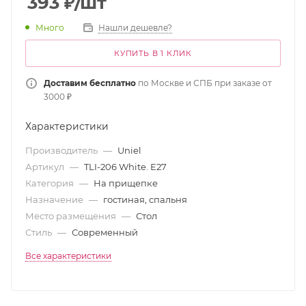
393
₽
/шт
Много
Нашли дешевле?
КУПИТЬ В 1 КЛИК
Доставим бесплатно
по Москве и СПБ при заказе от
3000 ₽
Характеристики
Производитель
—
Uniel
Артикул
—
TLI-206 White. E27
Категория
—
На прищепке
Назначение
—
гостиная, спальня
Место размещения
—
Стол
Стиль
—
Современный
Все характеристики