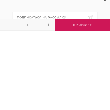
ПОДПИСАТЬСЯ НА РАССЫЛКУ
В КОРЗИНУ
+7 (495) 445-03-32
info@btsvet.ru
Московская область, г. Химки, ул.
Московская, д. 12
2026 © Btsvet - интернет-магазин