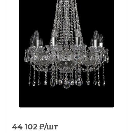
44 102
₽
/шт