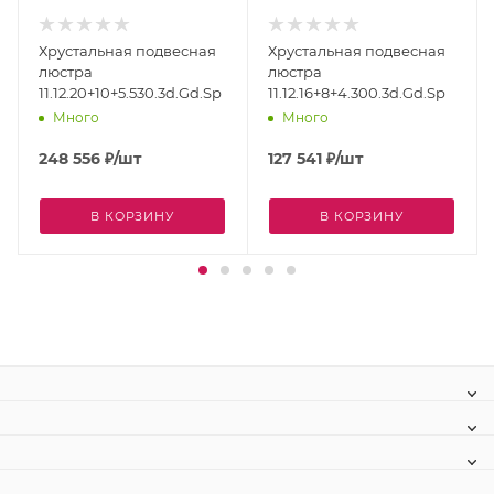
Хрустальная подвесная
Хрустальная подвесная
люстра
люстра
11.12.20+10+5.530.3d.Gd.Sp
11.12.16+8+4.300.3d.Gd.Sp
Много
Много
248 556
₽
/шт
127 541
₽
/шт
В КОРЗИНУ
В КОРЗИНУ