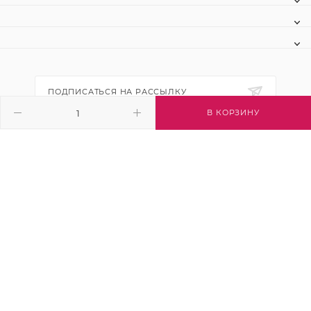
ПОДПИСАТЬСЯ НА РАССЫЛКУ
В КОРЗИНУ
+7 (495) 445-03-32
info@btsvet.ru
Московская область, г. Химки, ул.
Московская, д. 12
2026 © Btsvet - интернет-магазин