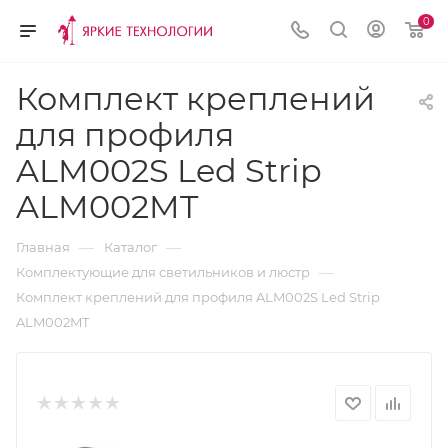
0
Комплект креплений
для профиля
ALM002S Led Strip
ALM002MT
—
—
Главная
Каталог
—
Комплектующие для светильников и люстр
Комплект креплений для профиля ALM002S Led Strip
ALM002MT