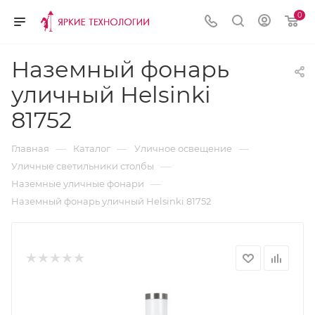
0
Наземный фонарь
уличный Helsinki
81752
—
—
—
Главная
Каталог
Уличное освещение
—
Уличные светильники столбы
—
Наземные уличные фонари
Наземный фонарь уличный Helsinki 81752