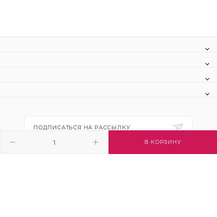
ПОДПИСАТЬСЯ НА РАССЫЛКУ
В КОРЗИНУ
+7 (495) 445-03-32
info@btsvet.ru
Московская область, г. Химки, ул.
Московская, д. 12