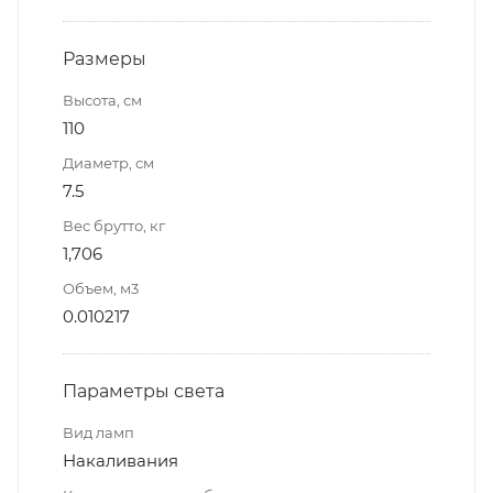
Размеры
Высота, см
110
Диаметр, см
7.5
Вес брутто, кг
1,706
Объем, м3
0.010217
Параметры света
Вид ламп
Накаливания