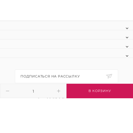
ПОДПИСАТЬСЯ НА РАССЫЛКУ
В КОРЗИНУ
+7 (495) 445-03-32
info@btsvet.ru
Московская область, г. Химки, ул.
Московская, д. 12