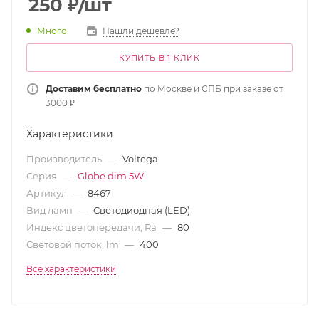
250
₽
/шт
Много
Нашли дешевле?
КУПИТЬ В 1 КЛИК
Доставим бесплатно
по Москве и СПБ при заказе от
3000 ₽
Характеристики
Производитель
—
Voltega
Серия
—
Globe dim 5W
Артикул
—
8467
Вид ламп
—
Светодиодная (LED)
Индекс цветопередачи, Ra
—
80
Световой поток, lm
—
400
Все характеристики