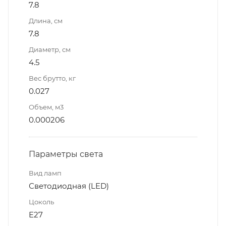
7.8
Длина, см
7.8
Диаметр, см
4.5
Вес брутто, кг
0.027
Объем, м3
0.000206
Параметры света
Вид ламп
Светодиодная (LED)
Цоколь
E27