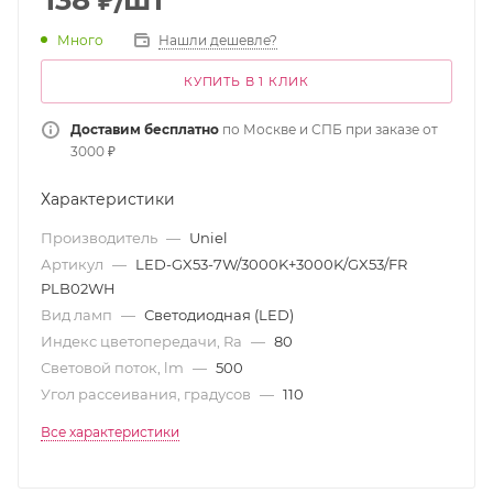
138
₽
/шт
Много
Нашли дешевле?
КУПИТЬ В 1 КЛИК
Доставим бесплатно
по Москве и СПБ при заказе от
3000 ₽
Характеристики
Производитель
—
Uniel
Артикул
—
LED-GX53-7W/3000K+3000K/GX53/FR
PLB02WH
Вид ламп
—
Светодиодная (LED)
Индекс цветопередачи, Ra
—
80
Световой поток, lm
—
500
Угол рассеивания, градусов
—
110
Все характеристики