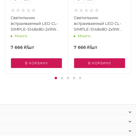
Светильник
Светильник
встраиваемый LED CL-
встраиваемый LED CL-
SIMPLE-S148x80-2x9W
SIMPLE-S148x80-2x9W
Warm3000 (BK, 45 deg)
Day4000 (BK, 45 deg)
Много
Много
(Arlight, IP20 Металл, 3
(Arlight, IP20 Металл, 3
года) 028151
года) 026877
7 666
₽
/шт
7 666
₽
/шт
В КОРЗИНУ
В КОРЗИНУ