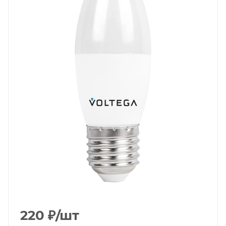
220
₽
/шт