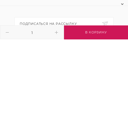
ПОДПИСАТЬСЯ НА РАССЫЛКУ
В КОРЗИНУ
+7 (495) 445-03-32
info@btsvet.ru
Московская область, г. Химки, ул.
Московская, д. 12
2026 © Btsvet - интернет-магазин