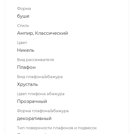
Форма
буше
Стиль
Ампир, Классический
Цвет
Никель
Вид рассеивателя
Плафон
Вид плафона/абажура
Хрусталь
Цвет плафона абажура
Прозрачный
Форма плафона/абажура
декоративный
Тип поверхности плафонов и подвесок