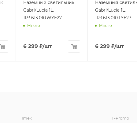
к
Наземный светильник
Наземный светил
Gabri/Lucia 1L.
Gabri/Lucia 1L.
1R3.613.010.WYE27
1R3.613.010.LYE27
Много
Много
6 299
₽
/шт
6 299
₽
/шт
Imex
F-Promo
Lumion
Arlight
Oasis Light
Vele Luce