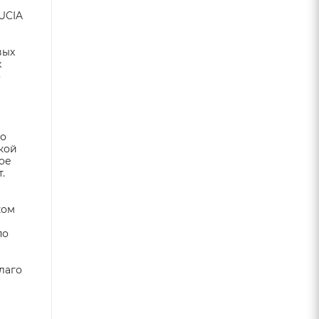
UCIA
вых
х
о
го
кой
ое
.
ком
по
лаго