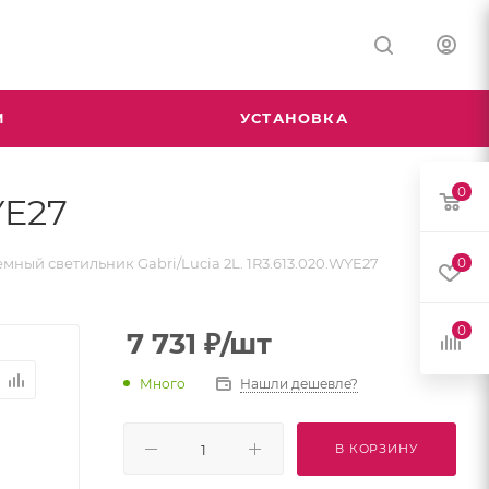
М
УСТАНОВКА
0
YE27
мный светильник Gabri/Lucia 2L. 1R3.613.020.WYE27
0
0
7 731
₽
/шт
Много
Нашли дешевле?
В КОРЗИНУ