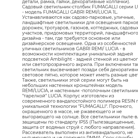
детали, рамка, гайки, декоративные колпачки).
Садовый светильник-столбик FUMAGALLI серии L
- модель FUMAGALLI GABRI REMI/LUCIA 1L.
Устанавливаются как садово-парковые, уличные,
ландшафтные светильники для освещения парко
дорожек, тротуаров, газонов, коттеджных, садовы
участков, придомовых территорий, ландшафтног
дизайна - там, где требуется основное или
дизайнерское освещение. Одна из особенностей
уличных светильников GABRI REMI/ LUCIA - в
возможности комплектации уникальной задней
подсветкой Ambilight - задней стенкой из цветно
или светопрозрачного акрила. При включении та
светильник высвечивает позади себя декоративн
световое пятно, которое может иметь разные цвет
Также, светильники этой серии могут быть на
небольших настенных кронштейнах модель
REMI/LUCIA, и настенным -потолочным светильни
"тарелкой" LUCIA. Корпус изготовлен из
современного вандалостойкого полимера RESIN 
уникальной технологии "FUMAGALLI". Прочного,
окрашенного в массе, не ржавеющего и не
выгорающего на солнце. Все светильники пыле-в
защищены по стандарту IP55 (Пылезащищенные,
защита от водяных струй с любого направления).
Рассеиватель выполнен из антивандального, не
мутнеющего и не горючего PMMA. Срок службы