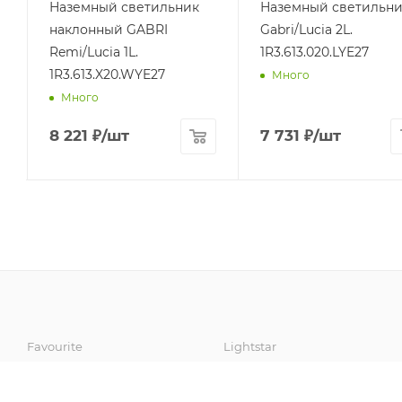
Наземный светильник
Наземный светильни
наклонный GABRI
Gabri/Lucia 2L.
Remi/Lucia 1L.
1R3.613.020.LYE27
1R3.613.X20.WYE27
Много
Много
8 221
₽
/шт
7 731
₽
/шт
Favourite
Lightstar
Eglo
Novotech
Artelamp
Fumagalli