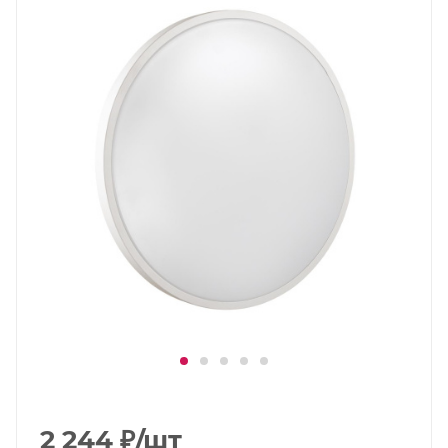
2 244
₽
/шт