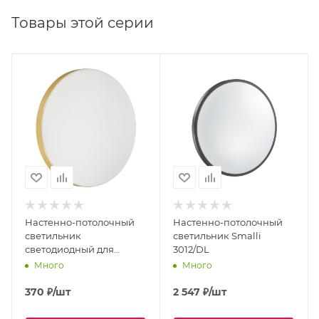
Товары этой серии
Настенно-потолочный
Настенно-потолочный
светильник
светильник Smalli
светодиодный для
3012/DL
ванной Smalli 3066/AL
Много
Много
IP43
370
₽
/шт
2 547
₽
/шт