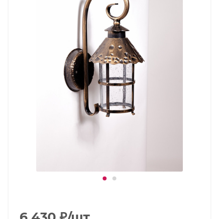
6 430
₽
/шт