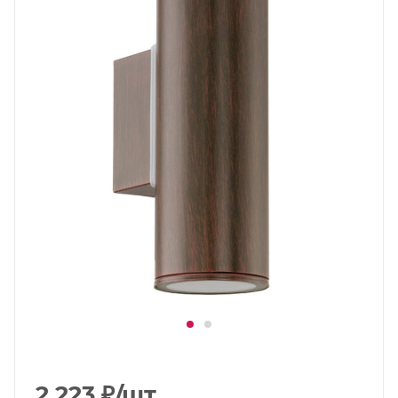
2 223
₽
/шт