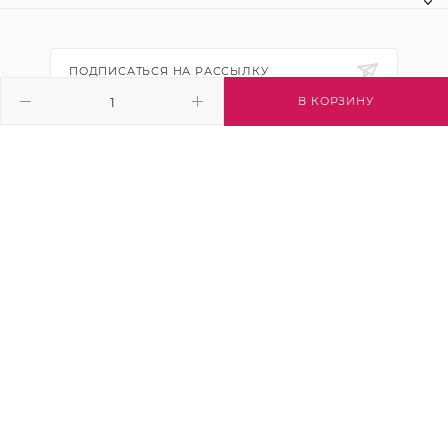
ПОДПИСАТЬСЯ НА РАССЫЛКУ
В КОРЗИНУ
+7 (495) 445-03-32
info@btsvet.ru
Московская область, г. Химки, ул.
Московская, д. 12
2026 © Btsvet - интернет-магазин