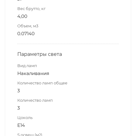
Вес брутто, кг
4,00
Объем, м3
0.07140
Параметры света
Вид ламп
Накаливания
Количество ламп общее
3
Количество ламп
3
Цоколь
E14
S освещ.(м2)