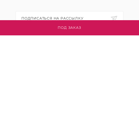
ПОДПИСАТЬСЯ НА РАССЫЛКУ
ПОД ЗАКАЗ
+7 (495) 445-03-32
info@btsvet.ru
Московская область, г. Химки, ул.
Московская, д. 12
2026 © Btsvet - интернет-магазин