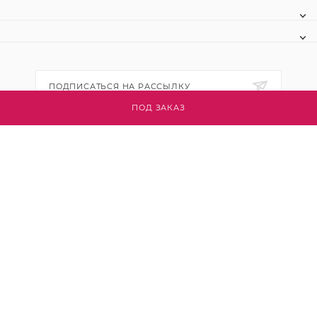
ПОДПИСАТЬСЯ НА РАССЫЛКУ
ПОД ЗАКАЗ
+7 (495) 445-03-32
info@btsvet.ru
Московская область, г. Химки, ул.
Московская, д. 12
2026 © Btsvet - интернет-магазин