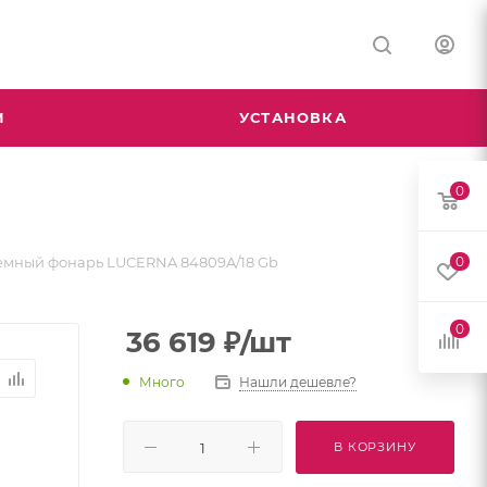
М
УСТАНОВКА
0
емный фонарь LUCERNA 84809A/18 Gb
0
0
36 619
₽
/шт
Много
Нашли дешевле?
В КОРЗИНУ