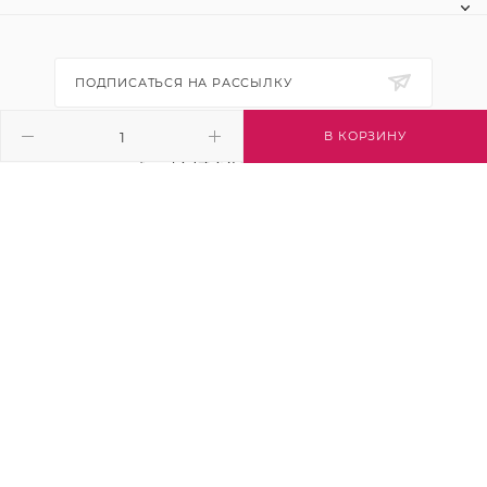
ПОДПИСАТЬСЯ НА РАССЫЛКУ
В КОРЗИНУ
+7 (495) 445-03-32
info@btsvet.ru
Московская область, г. Химки, ул.
Московская, д. 12
2026 © Btsvet - интернет-магазин