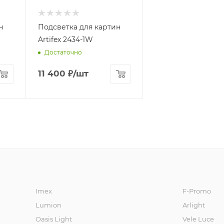
н
Подсветка для картин
Artifex 2434-1W
Достаточно
11 400
₽
/шт
Imex
F-Promo
Lumion
Arlight
Oasis Light
Vele Luce