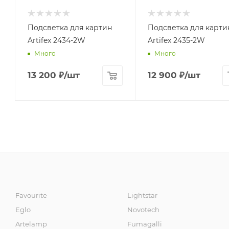
Подсветка для картин
Подсветка для карти
Artifex 2434-2W
Artifex 2435-2W
Много
Много
13 200
₽
/шт
12 900
₽
/шт
Favourite
Lightstar
Eglo
Novotech
Artelamp
Fumagalli