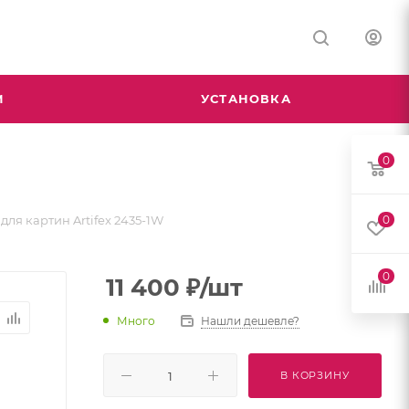
М
УСТАНОВКА
0
для картин Artifex 2435-1W
0
0
11 400
₽
/шт
Много
Нашли дешевле?
В КОРЗИНУ