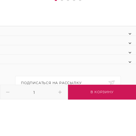
ПОДПИСАТЬСЯ НА РАССЫЛКУ
В КОРЗИНУ
+7 (495) 445-03-32
info@btsvet.ru
Московская область, г. Химки, ул.
Московская, д. 12