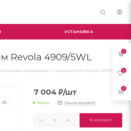
М
УСТАНОВКА
0
ем Revola 4909/5WL
 для картин светодиодная с выключателем Revola 4909/5WL
0
0
7 004
₽
/шт
Много
Нашли дешевле?
В КОРЗИНУ