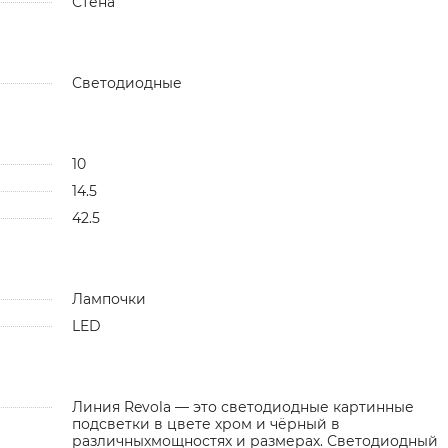
Стена
Светодиодные
10
14.5
42.5
Лампочки
LED
Линия Revola — это светодиодные картинные
подсветки в цвете хром и чёрный в
различныхмощностях и размерах. Светодиодный