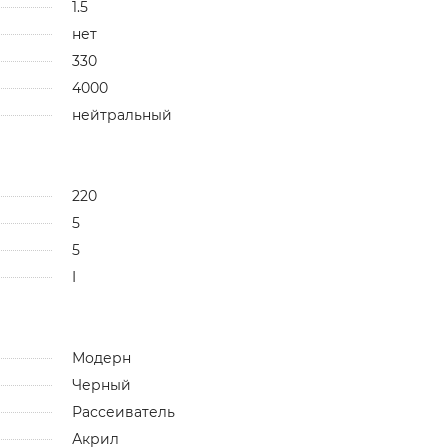
1.5
нет
330
4000
нейтральный
220
5
5
I
Модерн
Черный
Рассеиватель
Акрил