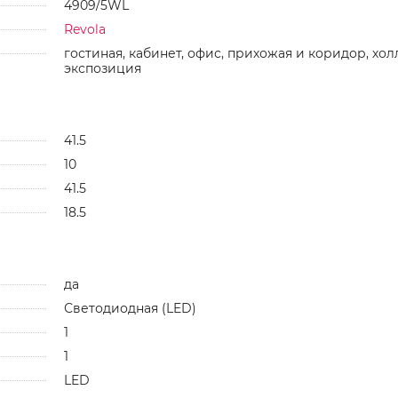
4909/5WL
Revola
гостиная, кабинет, офис, прихожая и коридор, холл
экспозиция
41.5
10
41.5
18.5
да
Светодиодная (LED)
1
1
LED