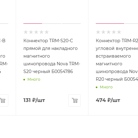
C-B
Коннектор TRM-S20-C
Коннектор TRM-R2
прямой для накладного
угловой внутренн
го
магнитного
встраиваемого
RM-
шинопровода Nova TRM-
магнитного
4
S20 черный Б0054786
шинопровода Nov
R20 черный Б0054
Много
Много
131
₽
/шт
474
₽
/шт