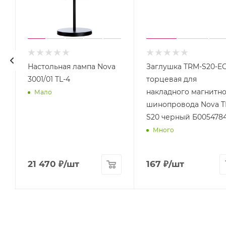
Настольная лампа Nova
Заглушка TRM-S20-E
3001/01 TL-4
торцевая для
V
накладного магнитно
Мало
шинопровода Nova T
S20 черный Б005478
Много
21 470
₽
/шт
167
₽
/шт