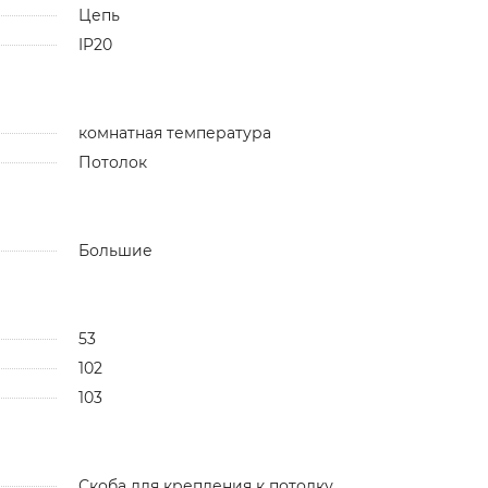
Цепь
IP20
комнатная температура
Потолок
Большие
53
102
103
Скоба для крепления к потолку