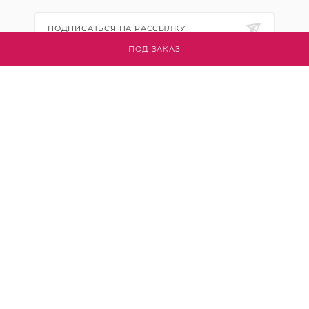
ПОДПИСАТЬСЯ НА РАССЫЛКУ
ПОД ЗАКАЗ
+7 (495) 445-03-32
info@btsvet.ru
Московская область, г. Химки, ул.
Московская, д. 12
2026 © Btsvet - интернет-магазин