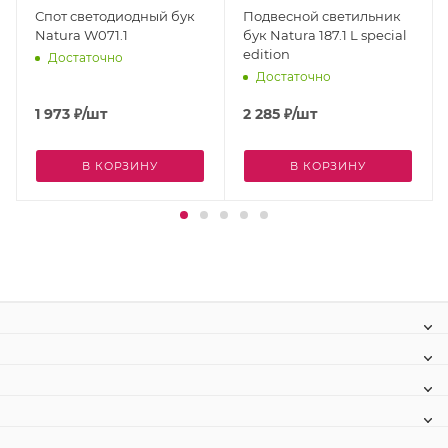
Спот светодиодный бук
Подвесной светильник
Natura W071.1
бук Natura 187.1 L special
edition
Достаточно
Достаточно
1 973
₽
/шт
2 285
₽
/шт
В КОРЗИНУ
В КОРЗИНУ