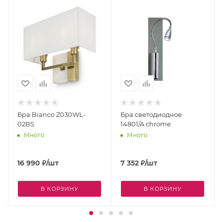
Бра Bianco Z030WL-
Бра светодиодное
80Led 2835 IP65, 50 м, белый, двухрядная без проводов
02BS
14801/A сhrome
Много
Много
16 990
₽
/шт
7 352
₽
/шт
В КОРЗИНУ
В КОРЗИНУ