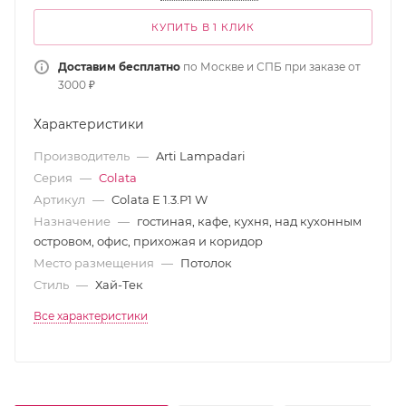
КУПИТЬ В 1 КЛИК
Доставим бесплатно
по Москве и СПБ при заказе от
3000 ₽
Характеристики
Производитель
—
Arti Lampadari
Серия
—
Colata
Артикул
—
Colata E 1.3.P1 W
Назначение
—
гостиная, кафе, кухня, над кухонным
островом, офис, прихожая и коридор
Место размещения
—
Потолок
Стиль
—
Хай-Тек
Все характеристики