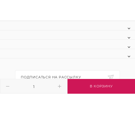
ПОДПИСАТЬСЯ НА РАССЫЛКУ
В КОРЗИНУ
+7 (495) 445-03-32
info@btsvet.ru
Московская область, г. Химки, ул.
Московская, д. 12