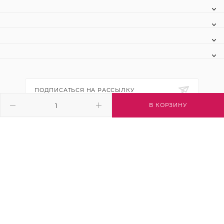
ПОДПИСАТЬСЯ НА РАССЫЛКУ
В КОРЗИНУ
+7 (495) 445-03-32
info@btsvet.ru
Московская область, г. Химки, ул.
Московская, д. 12
2026 © Btsvet - интернет-магазин