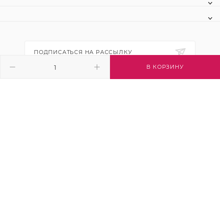
ПОДПИСАТЬСЯ НА РАССЫЛКУ
В КОРЗИНУ
+7 (495) 445-03-32
info@btsvet.ru
Московская область, г. Химки, ул.
Московская, д. 12
2026 © Btsvet - интернет-магазин