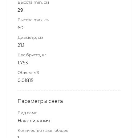
Высота min, см
29
Высота max, см
60
Диаметр, см
21.1
Вес брутто, кг
1.753
Объем, м3
0.01815
Параметры света
Вид ламп
Накаливания
Количество ламп общее