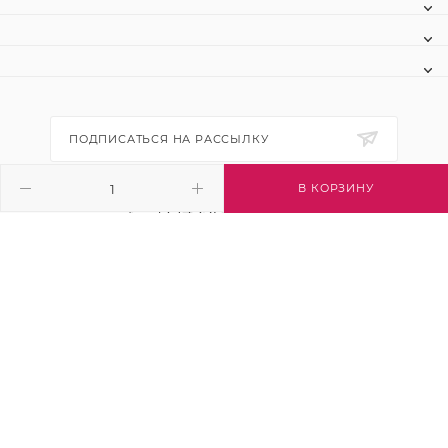
ПОДПИСАТЬСЯ НА РАССЫЛКУ
В КОРЗИНУ
+7 (495) 445-03-32
info@btsvet.ru
Московская область, г. Химки, ул.
Московская, д. 12
2026 © Btsvet - интернет-магазин