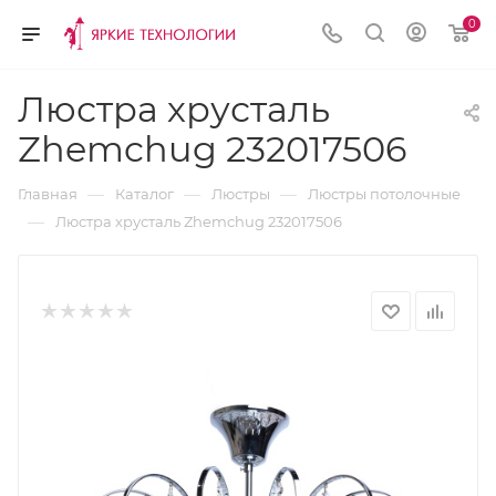
0
Люстра хрусталь
Zhemchug 232017506
—
—
—
Главная
Каталог
Люстры
Люстры потолочные
—
Люстра хрусталь Zhemchug 232017506