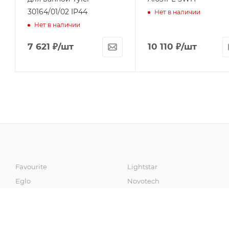
30164/01/02 IP44
Нет в наличии
Нет в наличии
7 621
₽
/шт
10 110
₽
/шт
Favourite
Lightstar
Eglo
Novotech
Artelamp
Fumagalli
Odeon Light
Sonex
Maytoni
Omnilux