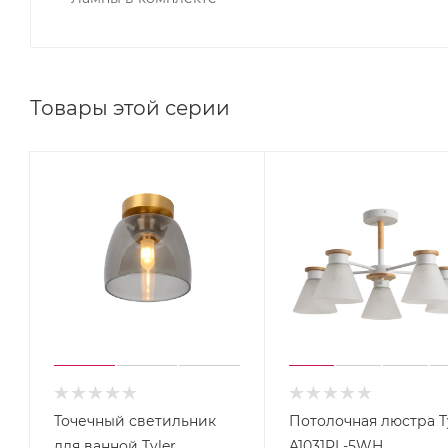
Товары этой серии
Точечный светильник
Потолочная люстра T
для ванной Tyler
A1031PL-5WH