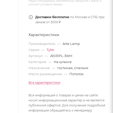
Наши менеджеры обязательно свяжутся с вами и
уточнят условия заказа
Доставим бесплатно
по Москве и СПБ при
заказе от 3000 ₽
Характеристики
Производитель
—
Arte Lamp
Серия
—
Tyler
Артикул
—
A1031PL-3WH
Категория
—
На штанге
Назначение
—
гостиная, спальня
Место размещения
—
Потолок
Все характеристики
Вся информация о товарах и ценах на сайте
носит информационный характер и не является
публичной офертой. Для получения подробной
информации обращайтесь к менеджеру.