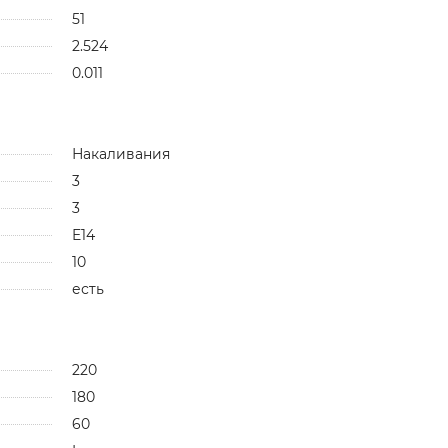
51
2.524
0.011
Накаливания
3
3
E14
10
есть
220
180
60