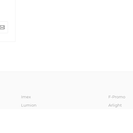
Imex
F-Promo
Lumion
Arlight
Oasis Light
Vele Luce
Freya
Stilfort
Kink Light
Moderli