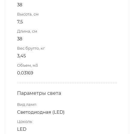
38
Высота, см
7,5
Длина, см
38
Вес брутто, кг
3,45
Объем, м3
0.03169
Параметры света
Вид ламп
Светодиодная (LED)
Цоколь
LED