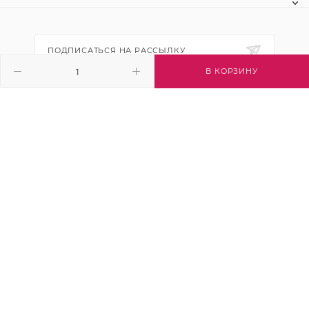
ПОДПИСАТЬСЯ НА РАССЫЛКУ
В КОРЗИНУ
+7 (495) 445-03-32
info@btsvet.ru
Московская область, г. Химки, ул.
Московская, д. 12
2026 © Btsvet - интернет-магазин