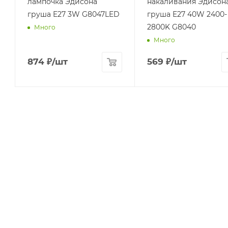
лампочка Эдисона
накаливания Эдисон
груша E27 3W G8047LED
груша E27 40W 2400-
2800K G8040
Много
Много
874
₽
/шт
569
₽
/шт