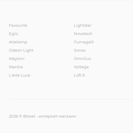
Favourite
Lightstar
Eglo
Novotech
Artelamp
Fumagalli
Odeon Light
Sonex
Maytoni
Omnilux
Mantra
Voltega
L'Arte Luce
Loft It
2026 © Btsvet - интернет-магазин