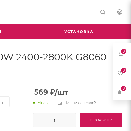
М
УСТАНОВКА
0
60W 2400-2800K G8060
0
0
569
₽
/шт
Много
Нашли дешевле?
В КОРЗИНУ